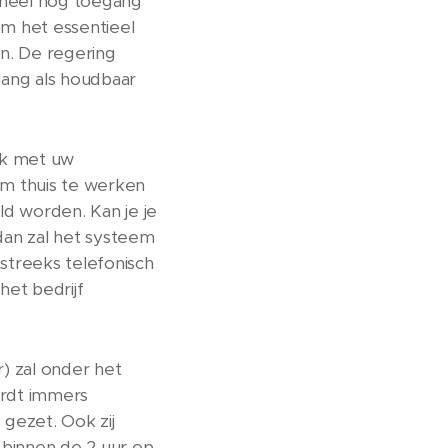
oneel nog toegang
om het essentieel
en. De regering
olang als houdbaar
aak met uw
m thuis te werken
ld worden. Kan je je
 dan zal het systeem
treeks telefonisch
het bedrijf
) zal onder het
ordt immers
 gezet. Ook zij
 binnen de 2 uur op