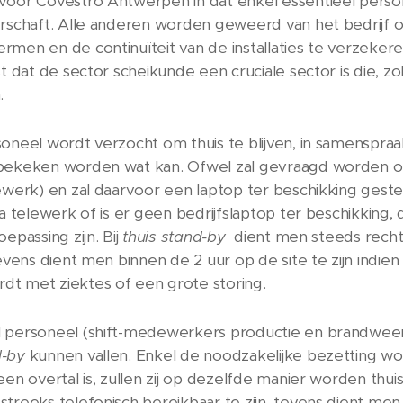
 voor Covestro Antwerpen in dat enkel essentieel pers
erschaft. Alle anderen worden geweerd van het bedrijf 
rmen en de continuïteit van de installaties te verzeker
st dat de sector scheikunde een cruciale sector is die, z
.
soneel wordt verzocht om thuis te blijven, in samenspr
 bekeken worden wat kan. Ofwel zal gevraagd worden o
ewerk) en zal daarvoor een laptop ter beschikking geste
ia telewerk of is er geen bedrijfslaptop ter beschikking,
oepassing zijn. Bij
thuis stand-by
dient men steeds rechts
tevens dient men binnen de 2 uur op de site te zijn indien 
t met ziektes of een grote storing.
l personeel (shift-medewerkers productie en brandweer
d-by
kunnen vallen. Enkel de noodzakelijke bezetting w
een overtal is, zullen zij op dezelfde manier worden thuis
streeks telefonisch bereikbaar te zijn, tevens dient men