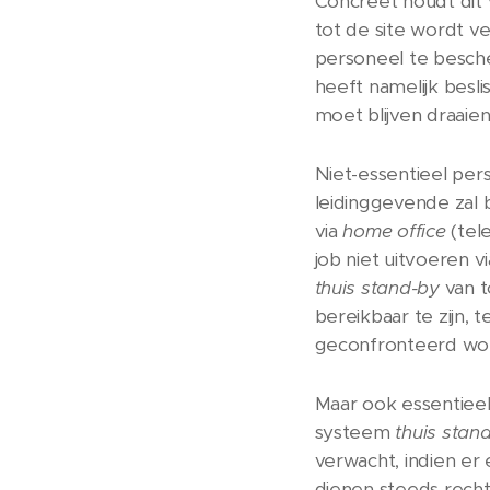
Concreet houdt dit
tot de site wordt v
personeel te besche
heeft namelijk besli
moet blijven draaien
Niet-essentieel per
leidinggevende zal
via
home office
(tel
job niet uitvoeren v
thuis
stand-by
van t
bereikbaar te zijn, 
geconfronteerd word
Maar ook essentiee
systeem
thuis stan
verwacht, indien er 
dienen steeds recht